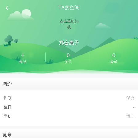
TA的空间
点击重新加
载
郑合惠子
4
0
0
作品
关注
粉丝
简介
性别
保密
生日
-
学历
博士
勋章