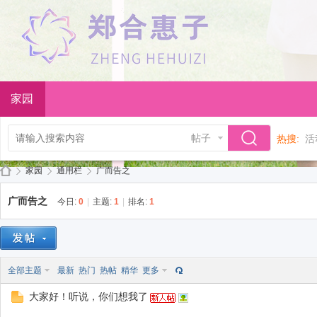
家园
帖子
热搜:
活
家园
通用栏
广而告之
广而告之
今日:
0
|
主题:
1
|
排名:
1
郑
»
›
›
全部主题
最新
热门
热帖
精华
更多
大家好！听说，你们想我了