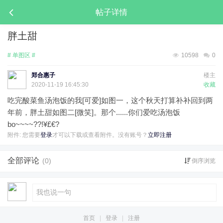
帖子详情
胖土甜
# 单图区 #
10598
0
郑合惠子
楼主
2020-11-19 16:45:30
收藏
吃完酸菜鱼汤泡饭的我[可爱]如图一，这个秋天打算补补回到两
年前，胖土甜如图二[微笑]。那个......你们爱吃汤泡饭
bo~~~~??!¥£€? ​​​
附件:
您需要
登录
才可以下载或查看附件。没有账号？
立即注册
全部评论
(0)
倒序浏览
首页
|
登录
|
注册