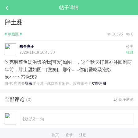
帖子详情
胖土甜
# 单图区 #
10595
0
郑合惠子
楼主
2020-11-19 16:45:30
收藏
吃完酸菜鱼汤泡饭的我[可爱]如图一，这个秋天打算补补回到两
年前，胖土甜如图二[微笑]。那个......你们爱吃汤泡饭
bo~~~~??!¥£€? ​​​
附件:
您需要
登录
才可以下载或查看附件。没有账号？
立即注册
全部评论
(0)
倒序浏览
首页
|
登录
|
注册